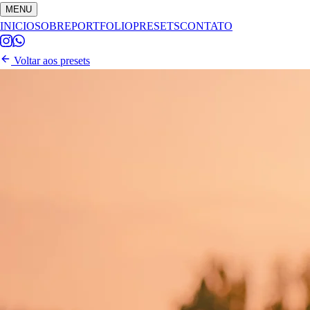
MENU
INICIO
SOBRE
PORTFOLIO
PRESETS
CONTATO
Voltar aos presets